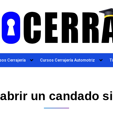
sos Cerrajería
Cursos Cerrajería Automotriz
T
brir un candado si