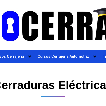
sos Cerrajería
Cursos Cerrajería Automotriz
T
erraduras Eléctric