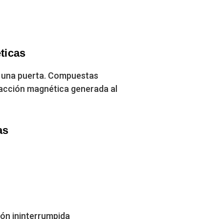
ticas
r una puerta. Compuestas
racción magnética generada al
as
ión ininterrumpida