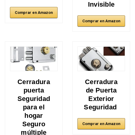
Invisible
Comprar en Amazon
Comprar en Amazon
Cerradura
Cerradura
puerta
de Puerta
Seguridad
Exterior
para el
Seguridad
hogar
Seguro
Comprar en Amazon
múltiple