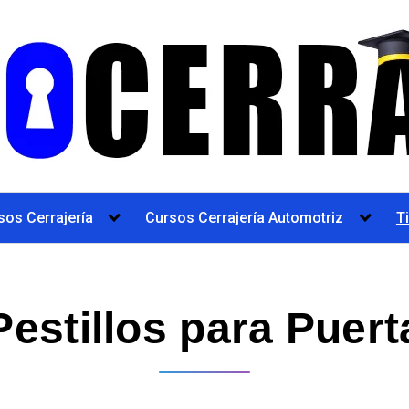
sos Cerrajería
Cursos Cerrajería Automotriz
T
Pestillos para Puert