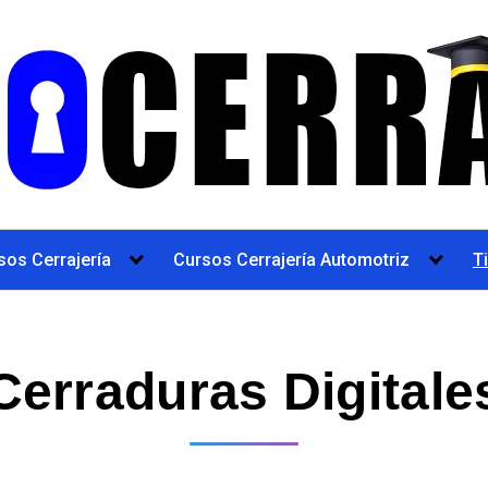
sos Cerrajería
Cursos Cerrajería Automotriz
T
Cerraduras Digitale